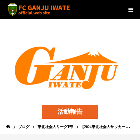
活動報告
ブログ
東北社会人リーグ1部
【2024東北社会人サッカーリーグ1部 第6節 】vs コバルトーレ女川