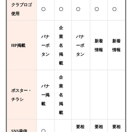
クラブロゴ
〇
〇
〇
〇
〇
使用
企
バナ
業
バナ
新着
新着
HP掲載
ーボ
名
ーボ
情報
情報
タン
掲
タン
載
企
バナ
業
ポスター・
ー掲
名
チラシ
載
掲
載
要相
要相
要相
SNS発信
〇