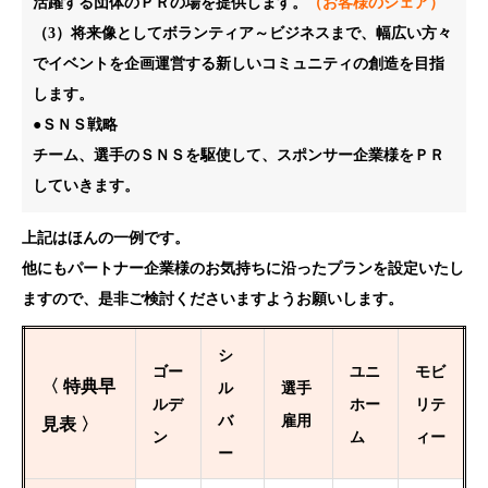
活躍する団体のＰＲの場を提供します。
（お客様のシェア）
（3）将来像としてボランティア～ビジネスまで、幅広い方々
でイベントを企画運営する新しいコミュニティの創造を目指
します。
●ＳＮＳ戦略
チーム、選手のＳＮＳを駆使して、スポンサー企業様をＰＲ
していきます。
上記はほんの一例です。
他にもパートナー企業様のお気持ちに沿ったプランを設定いたし
ますので、是非ご検討くださいますようお願いします。
シ
ゴー
ユニ
モビ
〈 特典早
ル
選手
ルデ
ホー
リテ
バ
雇用
見表 〉
ン
ム
ィー
ー