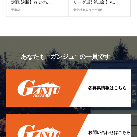
定戦 決勝】vs いわ...
リーグ1部 第1節 】v...
天皇杯
東北社会人リーグ1部
あなたも "ガンジュ" の一員です。
各募集情報はこちら
お問い合わせはこちら