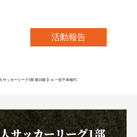
活動報告
人サッカーリーグ1部 第10節 】vs 一目千本桜FC