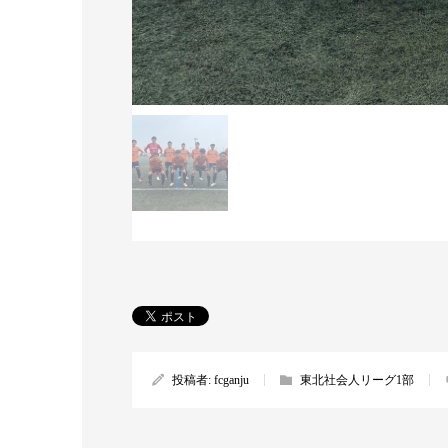
投稿者:
fcganju
東北社会人リーグ1部