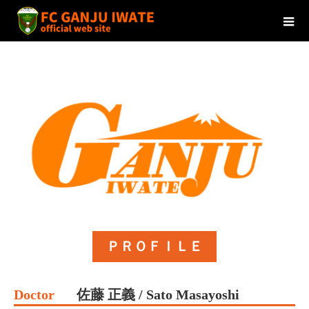
ＰＲＯＦＩＬＥ
Doctor
佐藤 正義 / Sato Masayoshi